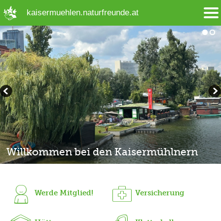
➜ Hauptregion der Seite anspringen
kaisermuehlen.naturfreunde.at
Willkommen bei den Kaisermühlnern
Willkommen bei den Kaisermühlnern
Werde Mitglied!
Versicherung